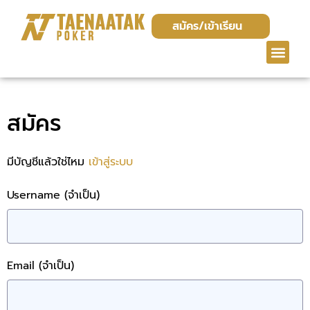
สมัคร/เข้าเรียน
สมัคร
มีบัญชีแล้วใช่ไหม
เข้าสู่ระบบ
Username
(จำเป็น)
Email
(จำเป็น)